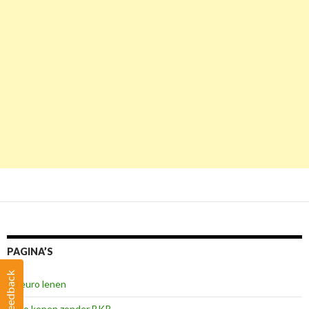
PAGINA’S
Feedback
50 euro lenen
Auto kopen zonder BKR