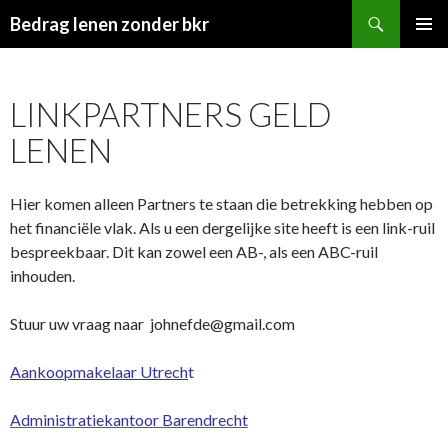
Zoeken
Bedrag lenen zonder bkr
SPRING
PRIMAI
NAAR
MENU
INHOUD
LINKPARTNERS GELD
LENEN
Hier komen alleen Partners te staan die betrekking hebben op
het financiële vlak. Als u een dergelijke site heeft is een link-ruil
bespreekbaar. Dit kan zowel een AB-, als een ABC-ruil
inhouden.
Stuur uw vraag naar johnefde@gmail.com
Aankoopmakelaar Utrech
t
Administratiekantoor Barendrecht