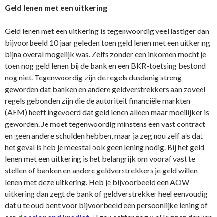
Geld lenen met een uitkering
Geld lenen met een uitkering is tegenwoordig veel lastiger dan
bijvoorbeeld 10 jaar geleden toen geld lenen met een uitkering
bijna overal mogelijk was. Zelfs zonder een inkomen mocht je
toen nog geld lenen bij de bank en een BKR-toetsing bestond
nog niet. Tegenwoordig zijn de regels dusdanig streng
geworden dat banken en andere geldverstrekkers aan zoveel
regels gebonden zijn die de autoriteit financiële markten
(AFM) heeft ingevoerd dat geld lenen alleen maar moeilijker is
geworden. Je moet tegenwoordig minstens een vast contract
en geen andere schulden hebben, maar ja zeg nou zelf als dat
het geval is heb je meestal ook geen lening nodig. Bij het geld
lenen met een uitkering is het belangrijk om vooraf vast te
stellen of banken en andere geldverstrekkers je geld willen
lenen met deze uitkering. Heb je bijvoorbeeld een AOW
uitkering dan zegt de bank of geldverstrekker heel eenvoudig
dat u te oud bent voor bijvoorbeeld een persoonlijke lening of
een
d
oorlopend krediet
. U zou echter nog wel kunnen denken