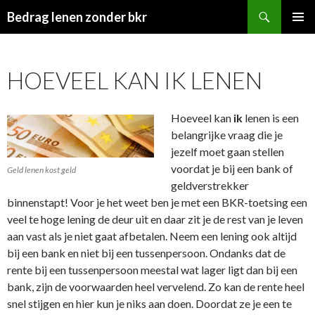
Zoeken
Bedrag lenen zonder bkr
SPRING
PRIMAI
NAAR
MENU
INHOUD
HOEVEEL KAN IK LENEN
Hoeveel kan
ik
lenen is een
belangrijke vraag die je
jezelf moet gaan stellen
voordat je bij een bank of
Geld lenen kost geld
geldverstrekker
binnenstapt! Voor je het weet ben je met een BKR-toetsing een
veel te hoge lening de deur uit en daar zit je de rest van je leven
aan vast als je niet gaat afbetalen. Neem een lening ook altijd
bij een bank en niet bij een tussenpersoon. Ondanks dat de
rente bij een tussenpersoon meestal wat lager ligt dan bij een
bank, zijn de voorwaarden heel vervelend. Zo kan de rente heel
snel stijgen en hier kun je niks aan doen. Doordat ze je een te