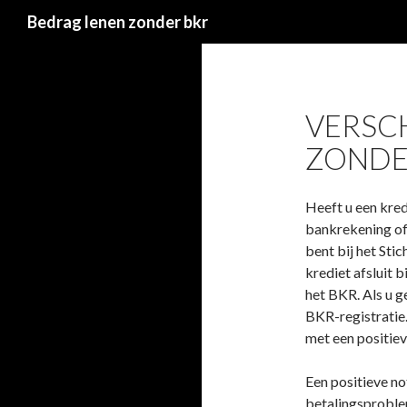
Zoeken
Bedrag lenen zonder bkr
VERSC
ZONDE
Heeft u een kred
bankrekening of 
bent bij het Sti
krediet afsluit 
het BKR. Als u g
BKR-registratie
met een positiev
Een positieve no
betalingsproblem