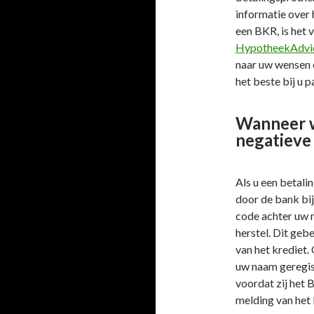
informatie over 
een BKR, is het
HypotheekAdvie
naar uw wensen 
het beste bij u p
Wanneer w
negatieve
Als u een betal
door de bank bij
code achter uw 
herstel. Dit geb
van het krediet.
uw naam geregis
voordat zij het B
melding van het 