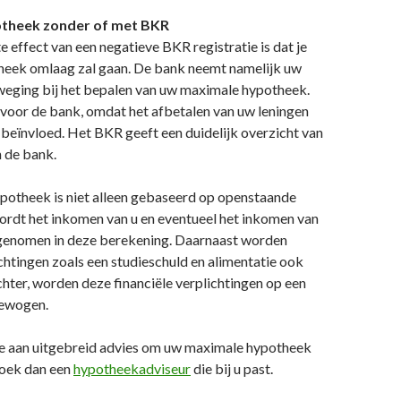
theek zonder of met BKR
e effect van een negatieve BKR registratie is dat je
eek omlaag zal gaan. De bank neemt namelijk uw
rweging bij het bepalen van uw maximale hypotheek.
k voor de bank, omdat het afbetalen van uw leningen
beïnvloed. Het BKR geeft een duidelijk overzicht van
n de bank.
otheek is niet alleen gebaseerd op openstaande
ordt het inkomen van u en eventueel het inkomen van
enomen in deze berekening. Daarnaast worden
ichtingen zoals een studieschuld en alimentatie ook
ter, worden deze financiële verplichtingen op een
gewogen.
e aan uitgebreid advies om uw maximale hypotheek
oek dan een
hypotheekadviseur
die bij u past.