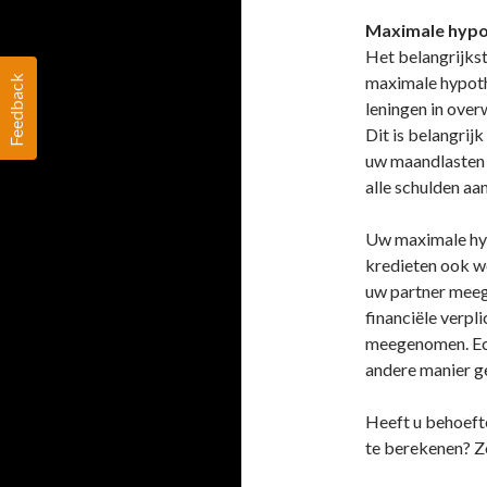
Maximale hypo
Het belangrijkst
maximale hypoth
Feedback
leningen in ove
Dit is belangrij
uw maandlasten 
alle schulden aa
Uw maximale hyp
kredieten ook w
uw partner meeg
financiële verpl
meegenomen. Ech
andere manier 
Heeft u behoeft
te berekenen? Z