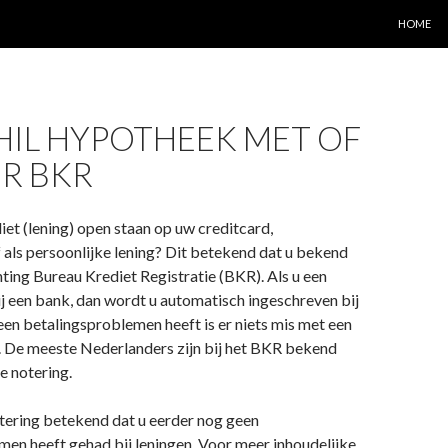
SPRING 
HOME
HIL HYPOTHEEK MET OF
R BKR
iet (lening) open staan op uw creditcard,
als persoonlijke lening? Dit betekend dat u bekend
chting Bureau Krediet Registratie (BKR). Als u een
bij een bank, dan wordt u automatisch ingeschreven bij
een betalingsproblemen heeft is er niets mis met een
. De meeste Nederlanders zijn bij het BKR bekend
e notering.
tering betekend dat u eerder nog geen
en heeft gehad bij leningen. Voor meer inhoudelijke