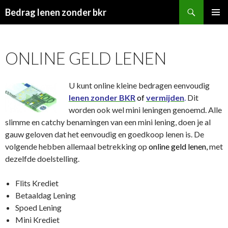
Zoeken
Bedrag lenen zonder bkr
SPRING
PRIMAI
NAAR
MENU
INHOUD
ONLINE GELD LENEN
U kunt online kleine bedragen eenvoudig
lenen zonder
BKR
of
vermijden
.
Dit
worden ook wel mini leningen genoemd. Alle
slimme en catchy benamingen van een mini lening, doen je al
gauw geloven dat het eenvoudig en goedkoop lenen is. De
volgende hebben allemaal betrekking op
online geld lenen,
met
dezelfde doelstelling.
Flits Krediet
Betaaldag Lening
Spoed Lening
Mini Krediet