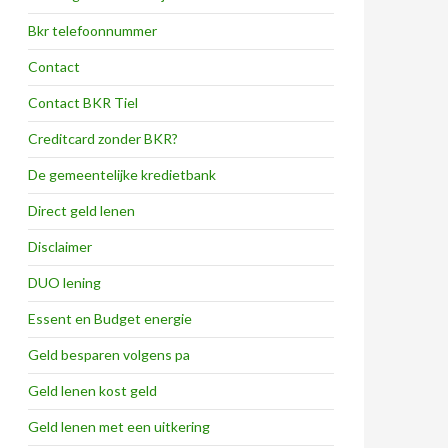
Bkr telefoonnummer
Contact
Contact BKR Tiel
Creditcard zonder BKR?
De gemeentelijke kredietbank
Direct geld lenen
Disclaimer
DUO lening
Essent en Budget energie
Geld besparen volgens pa
Geld lenen kost geld
Geld lenen met een uitkering